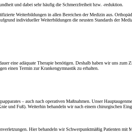
undheit und dabei sehr häufig die Schmerzfreiheit bzw. -reduktion.
tifizierte Weiterbildungen in allen Bereichen der Medizin aus. Orthopä
 aufgrund individueller Weiterbildungen die neusten Standards der Med
sdauer eine adäquate Therapie benötigen. Deshalb haben wir uns zum Zi
agen einen Termin zur Krankengymnastik zu erhalten.
gsapparates – auch nach operativen Maßnahmen. Unser Hauptaugenmerk
Knie und Fuß). Weiterhin behandeln wir nach einem chirurgischen Eingr
enverletzungen. Hier behandeln wir Schwerpunktmäßig Patienten mit M